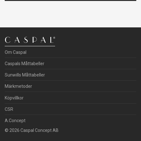
Om Caspal
Caspals Måttabeller
Sunwills Måttabeller
Märkmetoder
Köpvillkor
CSR
A.Concept
© 2026 Caspal Concept AB